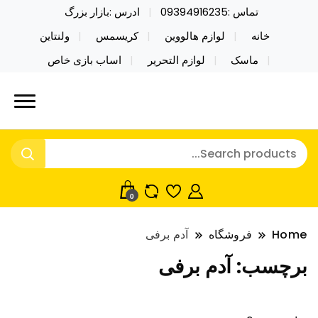
تماس :09394916235
ادرس :بازار بزرگ
خانه
لوازم هالووین
کریسمس
ولنتاین
ماسک
لوازم التحریر
اساب بازی خاص
خرید محصولات خاص فیجت اسباب بازی تراول ماگ نایکر
نایکر توی فروش عمده لوازم هالووین
توی فروش عمده لوازم هالووین ولن تاین کادویی
ولن تاین کادویی کریسمس اکسسوری
کریسمس اکسسوری ماسک در واردات مستقیم
ماسک
0
Home
فروشگاه
آدم برفی
برچسب:
آدم برفی