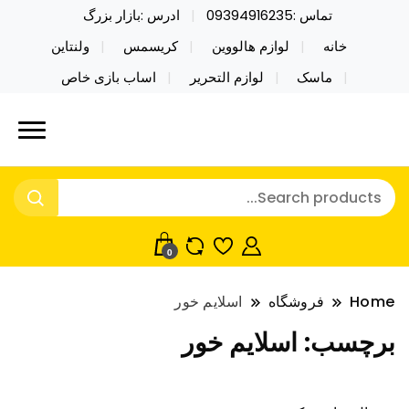
تماس :09394916235
ادرس :بازار بزرگ
خانه
لوازم هالووین
کریسمس
ولنتاین
ماسک
لوازم التحریر
اساب بازی خاص
خرید محصولات خاص فیجت اسباب بازی تراول ماگ نایکر
نایکر توی فروش عمده لوازم هالووین
توی فروش عمده لوازم هالووین ولن تاین کادویی
ولن تاین کادویی کریسمس اکسسوری
کریسمس اکسسوری ماسک در واردات مستقیم
ماسک
0
Home
فروشگاه
اسلایم خور
برچسب:
اسلایم خور