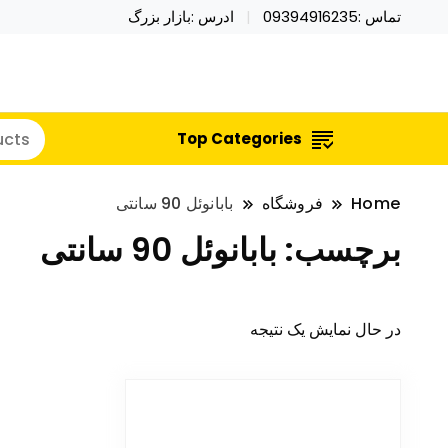
تماس :09394916235
ادرس :بازار بزرگ
خرید محصولات خاص فیجت اسباب بازی تراول ماگ نای
نایکر توی فروش عمده لوازم هالووی
Top Categories
Home
فروشگاه
بابانوئل 90 سانتی
برچسب:
بابانوئل 90 سانتی
در حال نمایش یک نتیجه