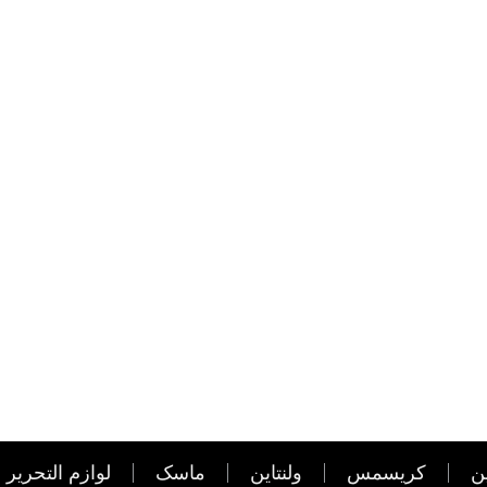
ن
کریسمس
ولنتاین
ماسک
لوازم التحریر