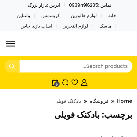
تماس :09394916235
ادرس :بازار بزرگ
خانه
لوازم هالووین
کریسمس
ولنتاین
ماسک
لوازم التحریر
اساب بازی خاص
خرید محصولات خاص فیجت اسباب بازی تراول ماگ نایکر
نایکر توی فروش عمده لوازم هالووین
توی فروش عمده لوازم هالووین ولن تاین کادویی
ولن تاین کادویی کریسمس اکسسوری
کریسمس اکسسوری ماسک در واردات مستقیم
ماسک
0
Home
فروشگاه
بادکنک فویلی
برچسب:
بادکنک فویلی