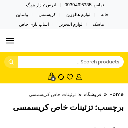
تماس :09394916235
ادرس :بازار بزرگ
خانه
لوازم هالووین
کریسمس
ولنتاین
ماسک
لوازم التحریر
اساب بازی خاص
خرید محصولات خاص فیجت اسباب بازی تراول ماگ نایکر
نایکر توی فروش عمده لوازم هالووین
توی فروش عمده لوازم هالووین ولن تاین کادویی
ولن تاین کادویی کریسمس اکسسوری
کریسمس اکسسوری ماسک در واردات مستقیم
ماسک
0
Home
فروشگاه
تزئینات خاص کریسمسی
برچسب:
تزئینات خاص کریسمسی