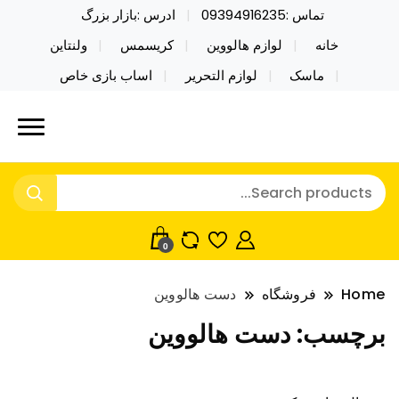
تماس :09394916235
ادرس :بازار بزرگ
خانه
لوازم هالووین
کریسمس
ولنتاین
ماسک
لوازم التحریر
اساب بازی خاص
خرید محصولات خاص فیجت اسباب بازی تراول ماگ نایکر
نایکر توی فروش عمده لوازم هالووین
توی فروش عمده لوازم هالووین ولن تاین کادویی
ولن تاین کادویی کریسمس اکسسوری
کریسمس اکسسوری ماسک در واردات مستقیم
ماسک
0
Home
فروشگاه
دست هالووین
برچسب:
دست هالووین