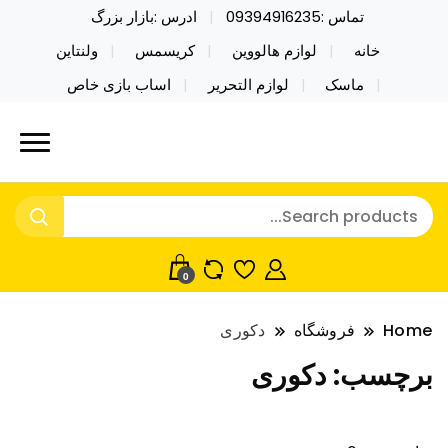
تماس :09394916235
ادرس :بازار بزرگ
خانه
لوازم هالووین
کریسمس
ولنتاین
ماسک
لوازم التحریر
اساب بازی خاص
خرید محصولات خاص فیجت اسباب بازی تراول ماگ نایکر
نایکر توی فروش عمده لوازم هالووین
توی فروش عمده لوازم هالووین ولن تاین کادویی
ولن تاین کادویی کریسمس اکسسوری
کریسمس اکسسوری ماسک در واردات مستقیم
ماسک
0
Home
فروشگاه
دکوری
برچسب:
دکوری