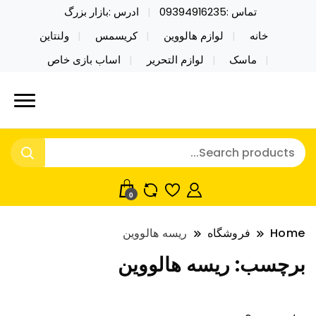
تماس :09394916235
ادرس :بازار بزرگ
خانه
لوازم هالووین
کریسمس
ولنتاین
ماسک
لوازم التحریر
اساب بازی خاص
خرید محصولات خاص فیجت اسباب بازی تراول ماگ نایکر
نایکر توی فروش عمده لوازم هالووین
توی فروش عمده لوازم هالووین ولن تاین کادویی
ولن تاین کادویی کریسمس اکسسوری
کریسمس اکسسوری ماسک در واردات مستقیم
ماسک
0
Home
فروشگاه
ریسه هالووین
برچسب:
ریسه هالووین