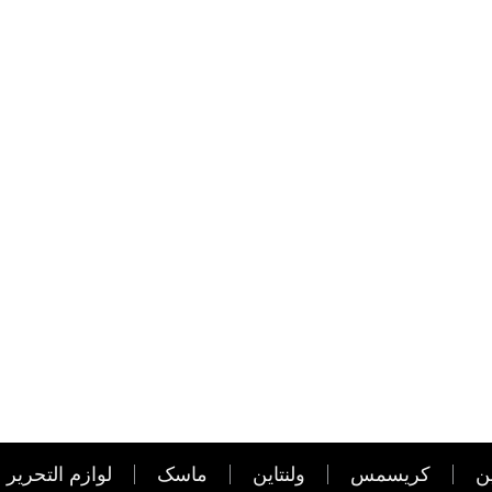
ن
کریسمس
ولنتاین
ماسک
لوازم التحریر