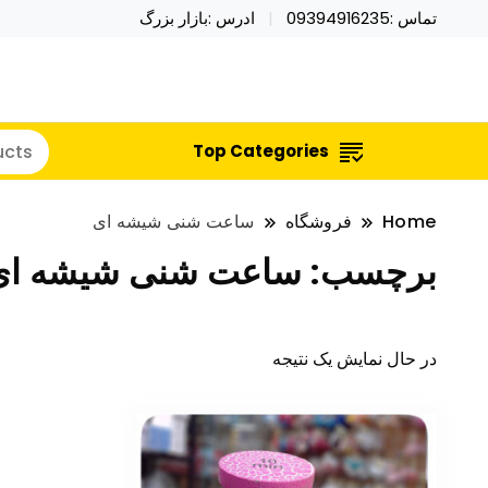
تماس :09394916235
ادرس :بازار بزرگ
خرید محصولات خاص فیجت اسباب بازی تراول ماگ نای
نایکر توی فروش عمده لوازم هالووی
Top Categories
Home
فروشگاه
ساعت شنی شیشه ای
برچسب:
ساعت شنی شیشه ای
در حال نمایش یک نتیجه