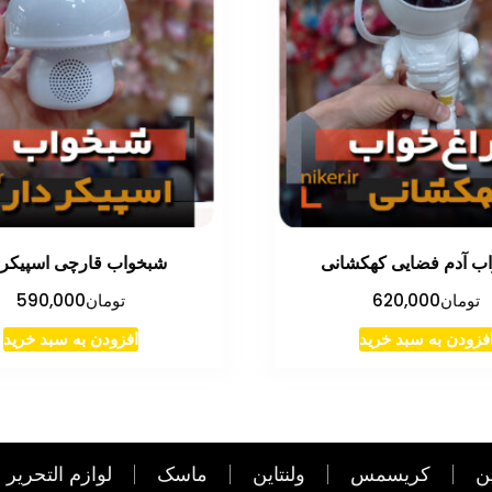
ب آدم فضایی کهکشانی
شبخواب قارچی اسپیکر د
تومان
620,000
تومان
590,000
فزودن به سبد خرید
افزودن به سبد خرید
ن
کریسمس
ولنتاین
ماسک
لوازم التحریر