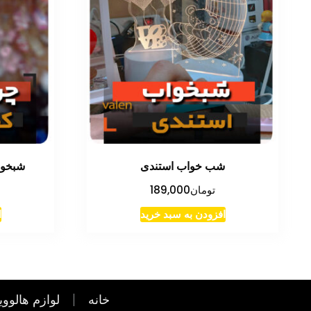
شب خواب استندی
شبخوا
تومان
189,000
افزودن به سبد خرید
ا
خانه
لوازم هالووی