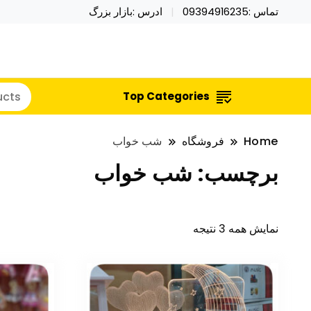
تماس :09394916235
ادرس :بازار بزرگ
خرید محصولات خاص فیجت اسباب بازی تراول ماگ نای
نایکر توی فروش عمده لوازم هالووی
Top Categories
Home
فروشگاه
شب خواب
برچسب:
شب خواب
نمایش همه 3 نتیجه