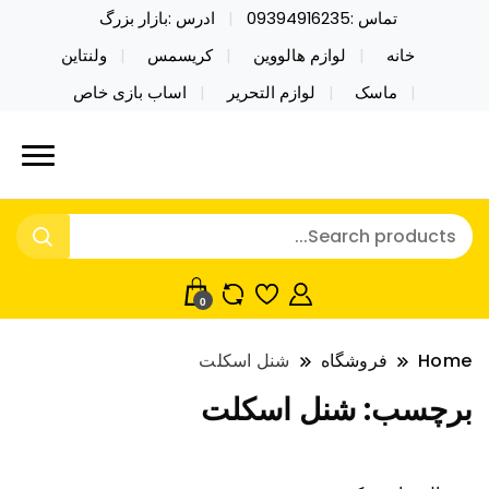
تماس :09394916235
ادرس :بازار بزرگ
خانه
لوازم هالووین
کریسمس
ولنتاین
ماسک
لوازم التحریر
اساب بازی خاص
خرید محصولات خاص فیجت اسباب بازی تراول ماگ نایکر
نایکر توی فروش عمده لوازم هالووین
توی فروش عمده لوازم هالووین ولن تاین کادویی
ولن تاین کادویی کریسمس اکسسوری
کریسمس اکسسوری ماسک در واردات مستقیم
ماسک
0
Home
فروشگاه
شنل اسکلت
برچسب:
شنل اسکلت