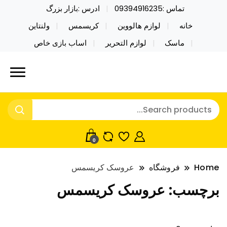
تماس :09394916235
ادرس :بازار بزرگ
خانه
لوازم هالووین
کریسمس
ولنتاین
ماسک
لوازم التحریر
اساب بازی خاص
خرید محصولات خاص فیجت اسباب بازی تراول ماگ نایکر
نایکر توی فروش عمده لوازم هالووین
توی فروش عمده لوازم هالووین ولن تاین کادویی
ولن تاین کادویی کریسمس اکسسوری
کریسمس اکسسوری ماسک در واردات مستقیم
ماسک
0
Home
فروشگاه
عروسک کریسمس
برچسب:
عروسک کریسمس