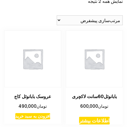
نمایش همه 2 نتیجه
بابانوئل60سانت لاکچری
عروسک بابانوئل کاج
تومان
600,000
تومان
490,000
افزودن به سبد خرید
اطلاعات بیشتر