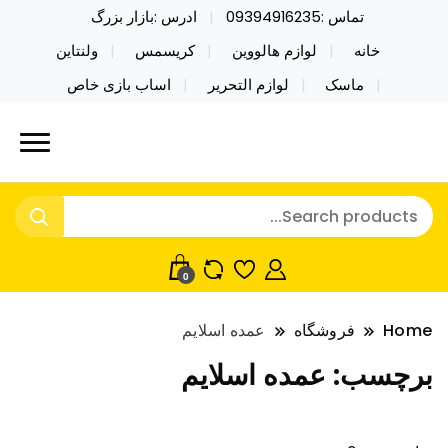
تماس :09394916235
ادرس :بازار بزرگ
خانه
لوازم هالووین
کریسمس
ولنتاین
ماسک
لوازم التحریر
اساب بازی خاص
خرید محصولات خاص فیجت اسباب بازی تراول ماگ نایکر
نایکر توی فروش عمده لوازم هالووین
توی فروش عمده لوازم هالووین ولن تاین کادویی
ولن تاین کادویی کریسمس اکسسوری
کریسمس اکسسوری ماسک در واردات مستقیم
ماسک
0
Home
فروشگاه
عمده اسلایم
برچسب:
عمده اسلایم