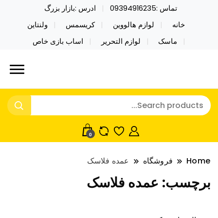
تماس :09394916235
ادرس :بازار بزرگ
خانه
لوازم هالووین
کریسمس
ولنتاین
ماسک
لوازم التحریر
اساب بازی خاص
خرید محصولات خاص فیجت اسباب بازی تراول ماگ نایکر
نایکر توی فروش عمده لوازم هالووین
توی فروش عمده لوازم هالووین ولن تاین کادویی
ولن تاین کادویی کریسمس اکسسوری
کریسمس اکسسوری ماسک در واردات مستقیم
ماسک
0
Home
فروشگاه
عمده فلاسک
برچسب:
عمده فلاسک