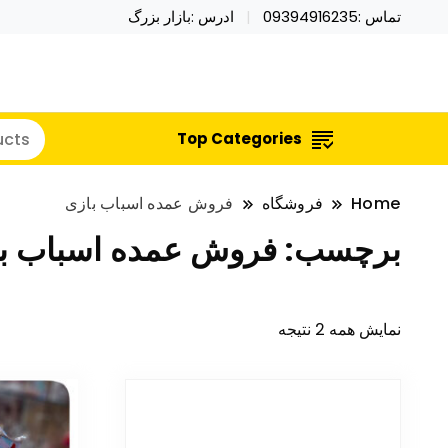
تماس :09394916235
ادرس :بازار بزرگ
خرید محصولات خاص فیجت اسباب بازی تراول ماگ نای
نایکر توی فروش عمده لوازم هالووی
Top Categories
Home
فروشگاه
فروش عمده اسباب بازی
برچسب:
فروش عمده اسباب ب
نمایش همه 2 نتیجه