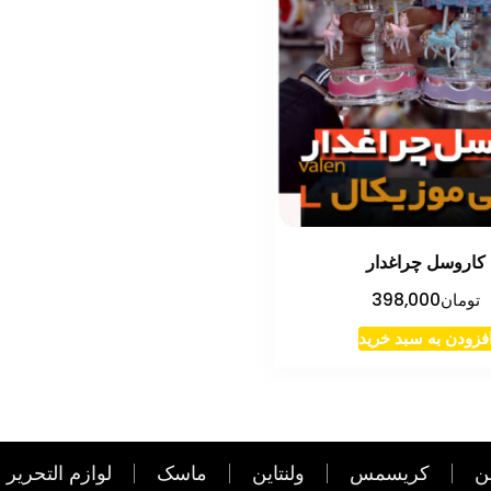
کاروسل چراغدار
تومان
398,000
فزودن به سبد خرید
ن
کریسمس
ولنتاین
ماسک
لوازم التحریر