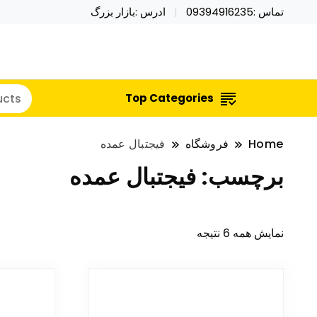
تماس :09394916235
ادرس :بازار بزرگ
خرید محصولات خاص فیجت اسباب بازی تراول ماگ نای
نایکر توی فروش عمده لوازم هالووی
Top Categories
Home
فروشگاه
فیجتبال عمده
برچسب:
فیجتبال عمده
نمایش همه 6 نتیجه