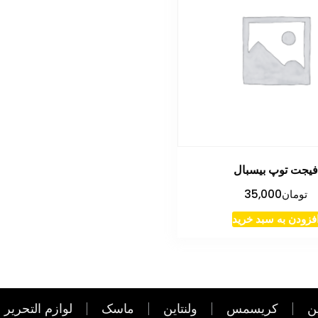
فیجت توپ بیسبال
تومان
35,000
فزودن به سبد خرید
ن
کریسمس
ولنتاین
ماسک
لوازم التحریر