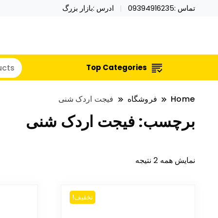
تماس :09394916235
ادرس :بازار بزرگ
خرید محصولات خاص فیجت اسباب بازی تراول ماگ نای
نایکر توی فروش عمده لوازم هالووی
Top Categories
Home
فروشگاه
فیجت اردک شنی
برچسب:
فیجت اردک شنی
نمایش همه 2 نتیجه
تخفیف!