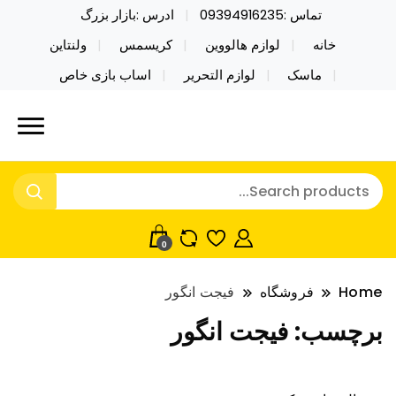
تماس :09394916235
ادرس :بازار بزرگ
خانه
لوازم هالووین
کریسمس
ولنتاین
ماسک
لوازم التحریر
اساب بازی خاص
خرید محصولات خاص فیجت اسباب بازی تراول ماگ نایکر
نایکر توی فروش عمده لوازم هالووین
توی فروش عمده لوازم هالووین ولن تاین کادویی
ولن تاین کادویی کریسمس اکسسوری
کریسمس اکسسوری ماسک در واردات مستقیم
ماسک
0
Home
فروشگاه
فیجت انگور
برچسب:
فیجت انگور