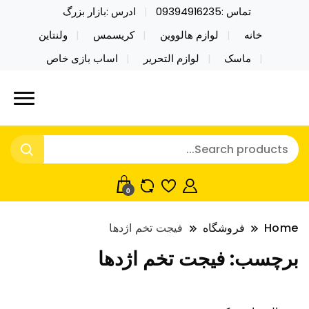
تماس :09394916235
ادرس :بازار بزرگ
خانه
لوازم هالووین
کریسمس
ولنتاین
ماسک
لوازم التحریر
اساب بازی خاص
خرید محصولات خاص فیجت اسباب بازی تراول ماگ نایکر
نایکر توی فروش عمده لوازم هالووین
توی فروش عمده لوازم هالووین ولن تاین کادویی
ولن تاین کادویی کریسمس اکسسوری
کریسمس اکسسوری ماسک در واردات مستقیم
ماسک
0
Home
فروشگاه
فیجت تخم اژدها
برچسب:
فیجت تخم اژدها