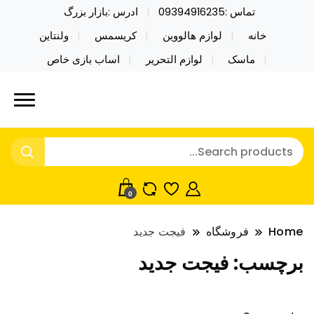
تماس :09394916235
ادرس :بازار بزرگ
خانه
لوازم هالووین
کریسمس
ولنتاین
ماسک
لوازم التحریر
اساب بازی خاص
خرید محصولات خاص فیجت اسباب بازی تراول ماگ نایکر
نایکر توی فروش عمده لوازم هالووین
توی فروش عمده لوازم هالووین ولن تاین کادویی
ولن تاین کادویی کریسمس اکسسوری
کریسمس اکسسوری ماسک در واردات مستقیم
ماسک
0
Home
فروشگاه
فیجت جدید
برچسب:
فیجت جدید