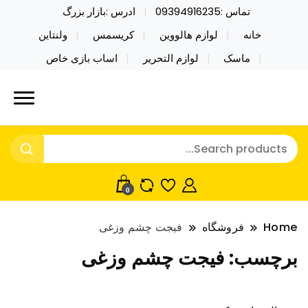
تماس :09394916235
ادرس :بازار بزرگ
خانه
لوازم هالووین
کریسمس
ولنتاین
ماسک
لوازم التحریر
اساب بازی خاص
خرید محصولات خاص فیجت اسباب بازی تراول ماگ نایکر
نایکر توی فروش عمده لوازم هالووین
توی فروش عمده لوازم هالووین ولن تاین کادویی
ولن تاین کادویی کریسمس اکسسوری
کریسمس اکسسوری ماسک در واردات مستقیم
ماسک
0
Home
فروشگاه
فیجت چشم وزغی
برچسب:
فیجت چشم وزغی