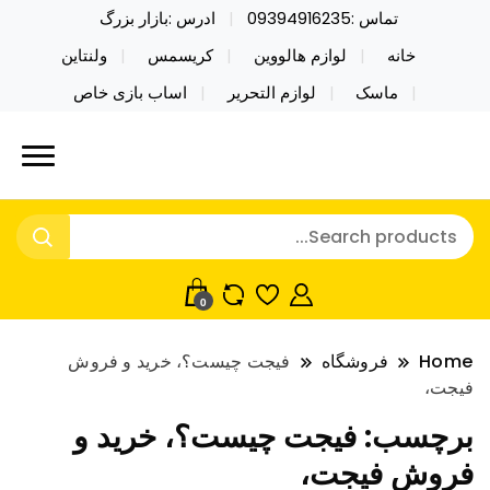
تماس :09394916235
ادرس :بازار بزرگ
خانه
لوازم هالووین
کریسمس
ولنتاین
ماسک
لوازم التحریر
اساب بازی خاص
خرید محصولات خاص فیجت اسباب بازی تراول ماگ نایکر
نایکر توی فروش عمده لوازم هالووین
توی فروش عمده لوازم هالووین ولن تاین کادویی
ولن تاین کادویی کریسمس اکسسوری
کریسمس اکسسوری ماسک در واردات مستقیم
ماسک
0
Home
فروشگاه
فیجت چیست؟، خرید و فروش
فیجت،
برچسب:
فیجت چیست؟، خرید و
فروش فیجت،