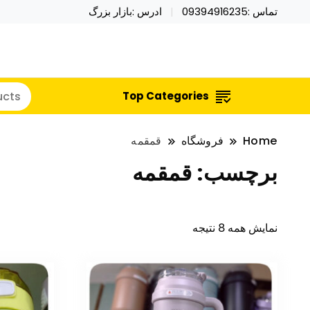
تماس :09394916235
ادرس :بازار بزرگ
خرید محصولات خاص فیجت اسباب بازی تراول ماگ نای
نایکر توی فروش عمده لوازم هالووی
Top Categories
Home
فروشگاه
قمقمه
برچسب:
قمقمه
نمایش همه 8 نتیجه