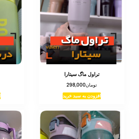
تراول ماگ سیتارا
تومان
298,000
افزودن به سبد خرید
ا