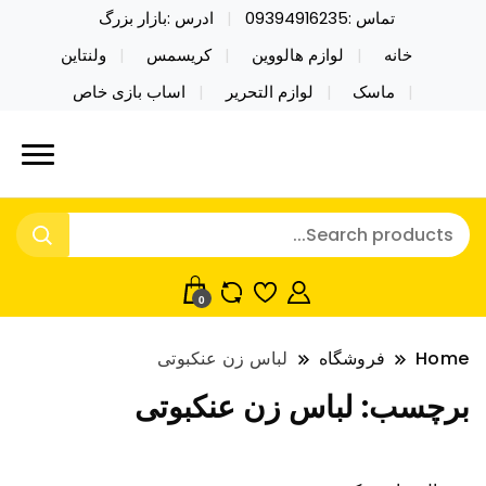
تماس :09394916235
ادرس :بازار بزرگ
خانه
لوازم هالووین
کریسمس
ولنتاین
ماسک
لوازم التحریر
اساب بازی خاص
خرید محصولات خاص فیجت اسباب بازی تراول ماگ نایکر
نایکر توی فروش عمده لوازم هالووین
توی فروش عمده لوازم هالووین ولن تاین کادویی
ولن تاین کادویی کریسمس اکسسوری
کریسمس اکسسوری ماسک در واردات مستقیم
ماسک
0
Home
فروشگاه
لباس زن عنکبوتی
برچسب:
لباس زن عنکبوتی