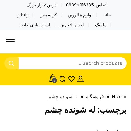
تماس :09394916235
ادرس :بازار بزرگ
خانه
لوازم هالووین
کریسمس
ولنتاین
ماسک
لوازم التحریر
اساب بازی خاص
خرید محصولات خاص فیجت اسباب بازی تراول ماگ نایکر
نایکر توی فروش عمده لوازم هالووین
توی فروش عمده لوازم هالووین ولن تاین کادویی
ولن تاین کادویی کریسمس اکسسوری
کریسمس اکسسوری ماسک در واردات مستقیم
ماسک
0
Home
فروشگاه
له شونده چشم
برچسب:
له شونده چشم