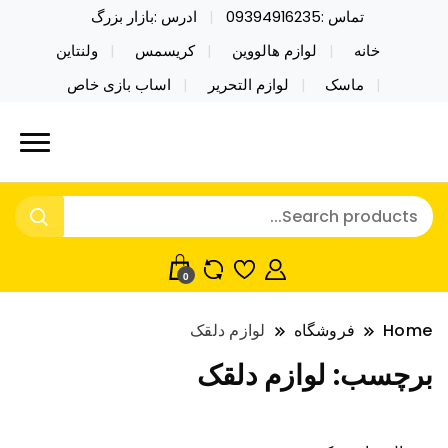
تماس :09394916235
ادرس :بازار بزرگ
خانه
لوازم هالووین
کریسمس
ولنتاین
ماسک
لوازم التحریر
اساب بازی خاص
خرید محصولات خاص فیجت اسباب بازی تراول ماگ نایکر
نایکر توی فروش عمده لوازم هالووین
توی فروش عمده لوازم هالووین ولن تاین کادویی
ولن تاین کادویی کریسمس اکسسوری
کریسمس اکسسوری ماسک در واردات مستقیم
ماسک
0
Home
فروشگاه
لوازم دلقک
برچسب:
لوازم دلقک