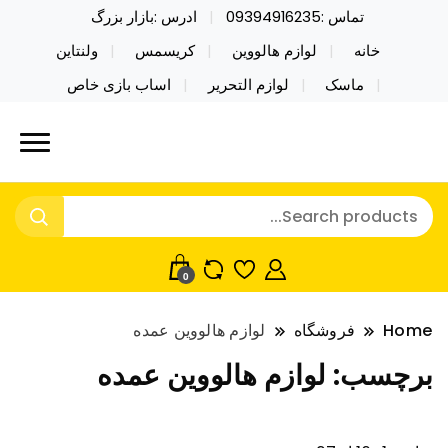
تماس :09394916235
ادرس :بازار بزرگ
خانه
لوازم هالووین
کریسمس
ولنتاین
ماسک
لوازم التحریر
اساب بازی خاص
خرید محصولات خاص فیجت اسباب بازی تراول ماگ نایکر
نایکر توی فروش عمده لوازم هالووین
توی فروش عمده لوازم هالووین ولن تاین کادویی
ولن تاین کادویی کریسمس اکسسوری
کریسمس اکسسوری ماسک در واردات مستقیم
ماسک
0
Home
فروشگاه
لوازم هالووین عمده
برچسب:
لوازم هالووین عمده