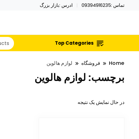
تماس :09394916235
ادرس :بازار بزرگ
خرید محصولات خاص فیجت اسباب بازی تراول ماگ نای
نایکر توی فروش عمده لوازم هالووی
Top Categories
Home
فروشگاه
لوازم هالوین
برچسب:
لوازم هالوین
در حال نمایش یک نتیجه