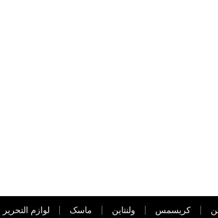
ن
کریسمس
ولنتاین
ماسک
لوازم التحریر