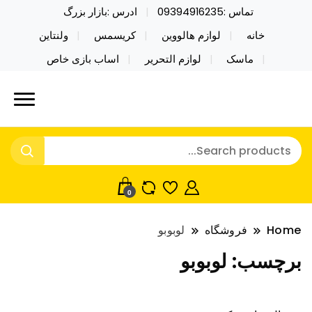
تماس :09394916235
ادرس :بازار بزرگ
خانه
لوازم هالووین
کریسمس
ولنتاین
ماسک
لوازم التحریر
اساب بازی خاص
خرید محصولات خاص فیجت اسباب بازی تراول ماگ نایکر
نایکر توی فروش عمده لوازم هالووین
توی فروش عمده لوازم هالووین ولن تاین کادویی
ولن تاین کادویی کریسمس اکسسوری
کریسمس اکسسوری ماسک در واردات مستقیم
ماسک
0
Home
فروشگاه
لوبوبو
برچسب:
لوبوبو