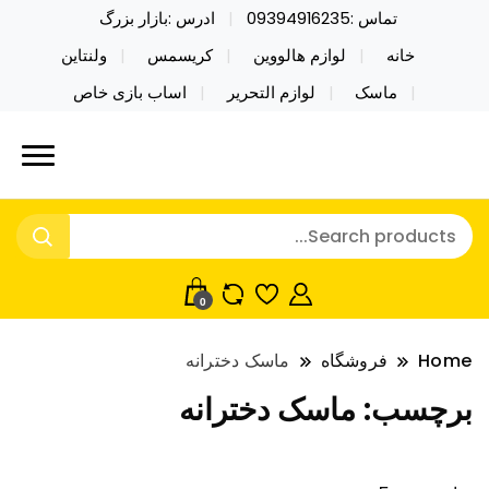
تماس :09394916235
ادرس :بازار بزرگ
خانه
لوازم هالووین
کریسمس
ولنتاین
ماسک
لوازم التحریر
اساب بازی خاص
خرید محصولات خاص فیجت اسباب بازی تراول ماگ نایکر
نایکر توی فروش عمده لوازم هالووین
توی فروش عمده لوازم هالووین ولن تاین کادویی
ولن تاین کادویی کریسمس اکسسوری
کریسمس اکسسوری ماسک در واردات مستقیم
ماسک
0
Home
فروشگاه
ماسک دخترانه
برچسب:
ماسک دخترانه