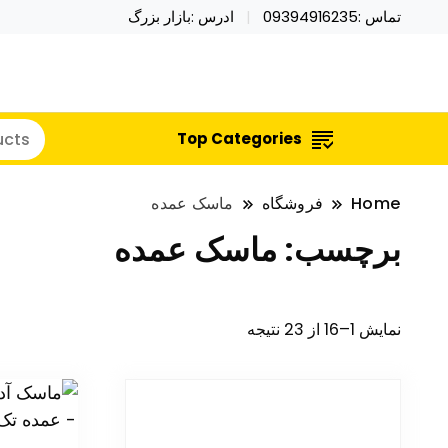
تماس :09394916235
ادرس :بازار بزرگ
خرید محصولات خاص فیجت اسباب بازی تراول ماگ نای
نایکر توی فروش عمده لوازم هالووی
Top Categories
Home
فروشگاه
ماسک عمده
برچسب:
ماسک عمده
نمایش 1–16 از 23 نتیجه