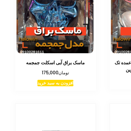
عمده تک
ماسک براق آبی اسکلت جمجمه
ین
تومان
175,000
افزودن به سبد خرید