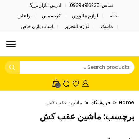
تماس :09394916235
ادرس :بازار بزرگ
خانه
لوازم هالووین
کریسمس
ولنتاین
ماسک
لوازم التحریر
اساب بازی خاص
خرید محصولات خاص فیجت اسباب بازی تراول ماگ نایکر
نایکر توی فروش عمده لوازم هالووین
توی فروش عمده لوازم هالووین ولن تاین کادویی
ولن تاین کادویی کریسمس اکسسوری
کریسمس اکسسوری ماسک در واردات مستقیم
ماسک
0
Home
فروشگاه
ماشین عقب کش
برچسب:
ماشین عقب کش