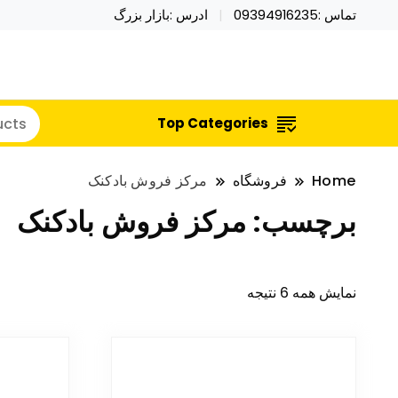
تماس :09394916235
ادرس :بازار بزرگ
خرید محصولات خاص فیجت اسباب بازی تراول ماگ نای
نایکر توی فروش عمده لوازم هالووی
Top Categories
Home
فروشگاه
مرکز فروش بادکنک
برچسب:
مرکز فروش بادکنک
نمایش همه 6 نتیجه