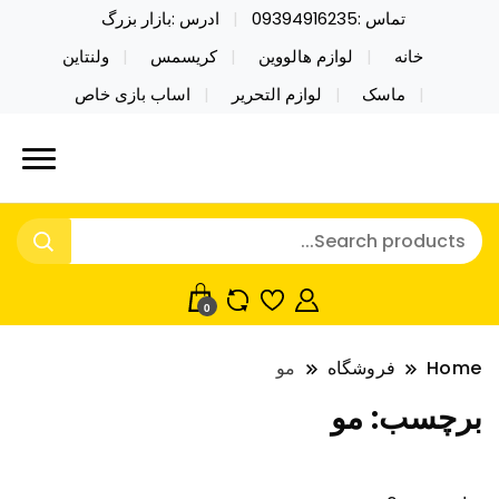
تماس :09394916235
ادرس :بازار بزرگ
خانه
لوازم هالووین
کریسمس
ولنتاین
ماسک
لوازم التحریر
اساب بازی خاص
خرید محصولات خاص فیجت اسباب بازی تراول ماگ نایکر
نایکر توی فروش عمده لوازم هالووین
توی فروش عمده لوازم هالووین ولن تاین کادویی
ولن تاین کادویی کریسمس اکسسوری
کریسمس اکسسوری ماسک در واردات مستقیم
ماسک
0
Home
فروشگاه
مو
برچسب:
مو