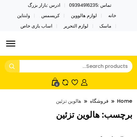
تماس :09394916235
ادرس :بازار بزرگ
خانه
لوازم هالووین
کریسمس
ولنتاین
ماسک
لوازم التحریر
اساب بازی خاص
خرید محصولات خاص فیجت اسباب بازی تراول ماگ نایکر
نایکر توی فروش عمده لوازم هالووین
توی فروش عمده لوازم هالووین ولن تاین کادویی
ولن تاین کادویی کریسمس اکسسوری
کریسمس اکسسوری ماسک در واردات مستقیم
ماسک
0
Home
فروشگاه
هالوین تزئین
برچسب:
هالوین تزئین