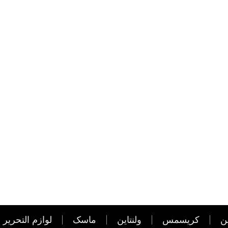
ن
کریسمس
ولنتاین
ماسک
لوازم التحریر