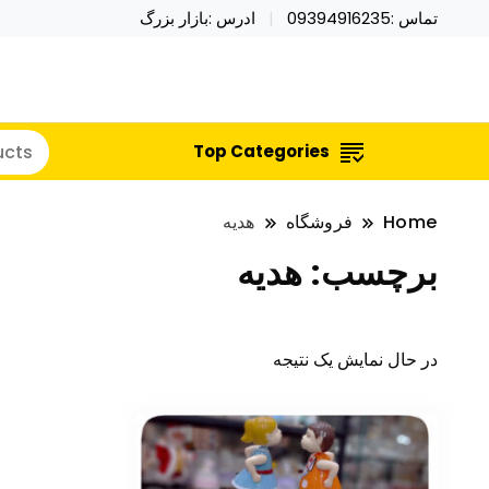
تماس :09394916235
ادرس :بازار بزرگ
خرید محصولات خاص فیجت اسباب بازی تراول ماگ نای
نایکر توی فروش عمده لوازم هالووی
Top Categories
Home
فروشگاه
هدیه
برچسب:
هدیه
در حال نمایش یک نتیجه