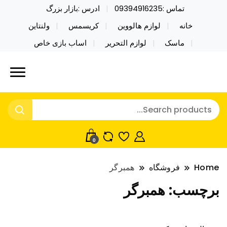
تماس :09394916235
ادرس :بازار بزرگ
خانه
لوازم هالووین
کریسمس
ولنتاین
ماسک
لوازم التحریر
اساب بازی خاص
خرید محصولات خاص فیجت اسباب بازی تراول ماگ نایکر
نایکر توی فروش عمده لوازم هالووین
توی فروش عمده لوازم هالووین ولن تاین کادویی
ولن تاین کادویی کریسمس اکسسوری
کریسمس اکسسوری ماسک در واردات مستقیم
ماسک
0
Home
فروشگاه
همبرگر
برچسب:
همبرگر