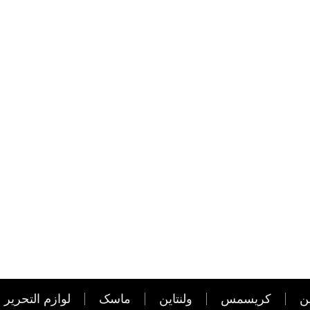
ن
کریسمس
ولنتاین
ماسک
لوازم التحریر