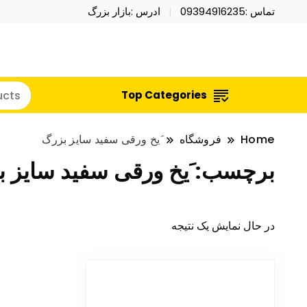
تماس :09394916235
ادرس :بازار بزرگ
خرید محصولات خاص فیجت اسباب بازی تراول ماگ نای
نایکر توی فروش عمده لوازم هالووی
Top Categories
Home
فروشگاه
َیخ ورقی سفید سایز بزرگ
برچسب:
َیخ ورقی سفید سایز 
در حال نمایش یک نتیجه