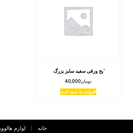
َیخ ورقی سفید سایز بزرگ
تومان
40,000
افزودن به سبد خرید
خانه
لوازم هالووی