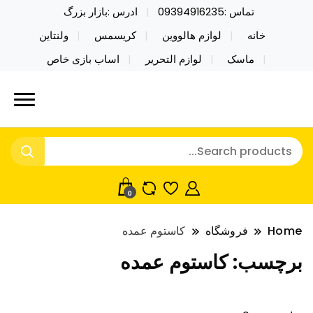
تماس :09394916235
ادرس :بازار بزرگ
خانه
لوازم هالووین
کریسمس
ولنتاین
ماسک
لوازم التحریر
اساب بازی خاص
خرید محصولات خاص فیجت اسباب بازی تراول ماگ نایکر
نایکر توی فروش عمده لوازم هالووین
توی فروش عمده لوازم هالووین ولن تاین کادویی
ولن تاین کادویی کریسمس اکسسوری
کریسمس اکسسوری ماسک در واردات مستقیم
ماسک
0
Home
فروشگاه
کاستوم عمده
برچسب:
کاستوم عمده