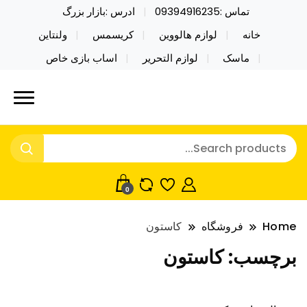
تماس :09394916235
ادرس :بازار بزرگ
خانه
لوازم هالووین
کریسمس
ولنتاین
ماسک
لوازم التحریر
اساب بازی خاص
خرید محصولات خاص فیجت اسباب بازی تراول ماگ نایکر
نایکر توی فروش عمده لوازم هالووین
توی فروش عمده لوازم هالووین ولن تاین کادویی
ولن تاین کادویی کریسمس اکسسوری
کریسمس اکسسوری ماسک در واردات مستقیم
ماسک
0
Home
فروشگاه
کاستون
برچسب:
کاستون