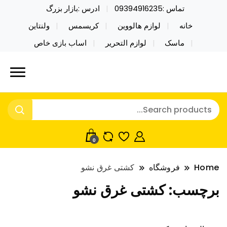
تماس :09394916235
ادرس :بازار بزرگ
خانه
لوازم هالووین
کریسمس
ولنتاین
ماسک
لوازم التحریر
اساب بازی خاص
خرید محصولات خاص فیجت اسباب بازی تراول ماگ نایکر
نایکر توی فروش عمده لوازم هالووین
توی فروش عمده لوازم هالووین ولن تاین کادویی
ولن تاین کادویی کریسمس اکسسوری
کریسمس اکسسوری ماسک در واردات مستقیم
ماسک
0
Home
فروشگاه
کشتی غرق نشو
برچسب:
کشتی غرق نشو