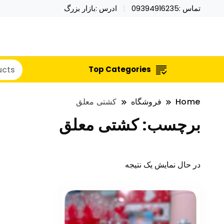
تماس :09394916235
ادرس :بازار بزرگ
خرید محصولات خاص فیجت اسباب بازی تراول ماگ نای
نایکر توی فروش عمده لوازم هالووی
Top Categories
Home
فروشگاه
کشتی معلق
برچسب:
کشتی معلق
در حال نمایش یک نتیجه