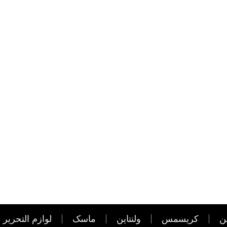
ن
کریسمس
ولنتاین
ماسک
لوازم التحریر