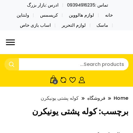
تماس :09394916235
ادرس :بازار بزرگ
خانه
لوازم هالووین
کریسمس
ولنتاین
ماسک
لوازم التحریر
اساب بازی خاص
خرید محصولات خاص فیجت اسباب بازی تراول ماگ نایکر
نایکر توی فروش عمده لوازم هالووین
توی فروش عمده لوازم هالووین ولن تاین کادویی
ولن تاین کادویی کریسمس اکسسوری
کریسمس اکسسوری ماسک در واردات مستقیم
ماسک
0
Home
فروشگاه
کوله پشتی یونیکرن
برچسب:
کوله پشتی یونیکرن