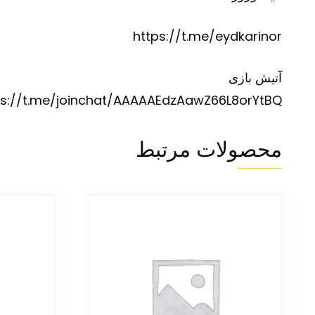
https://t.me/eydkarinor
آتیش بازی
ps://t.me/joinchat/AAAAAEdzAawZ66L8orYtBQ
محصولات مرتبط