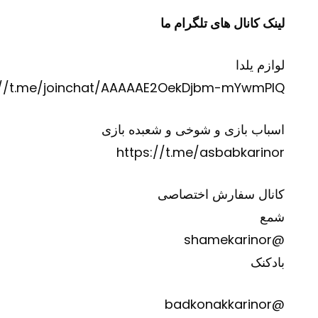
لینک کانال های تلگرام ما
لوازم یلدا
://t.me/joinchat/AAAAAE2OekDjbm-mYwmPIQ
اسباب بازی و شوخی و شعبده بازی
https://t.me/asbabkarinor
کانال سفارش اختصاصی
شمع
@shamekarinor
بادکنک
@badkonakkarinor