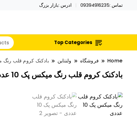
تماس :09394916235
ادرس :بازار بزرگ
خرید محصولات خاص فیجت اسباب بازی تراول ماگ نای
نایکر توی فروش عمده لوازم هالووی
Top Categories
Home
فروشگاه
ولنتاین
بادکنک کروم قلب رنگ میکس 
بادکنک کروم قلب رنگ میکس پک 10 عددی