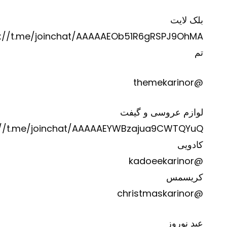
بلک لایت
s://t.me/joinchat/AAAAAEOb51R6gRSPJ9OhMA
تم
@themekarinor
لوازم عروسی و گیفت
://t.me/joinchat/AAAAAEYWBzajua9CWTQYuQ
کادویی
@kadoeekarinor
کریسمس
@christmaskarinor
عید نوروز