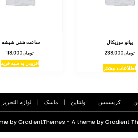
پیانو موزیکال
ساعت شنی شیشه
تومان
238,000
تومان
118,000
افزودن به سبد خرید
اطلاعات بیشتر
ن
کریسمس
ولنتاین
ماسک
لوازم التحریر
eme by GradientThemes - A theme by Gradient T