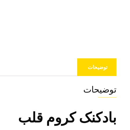
توضیحات
توضیحات
بادکنک کروم قلب