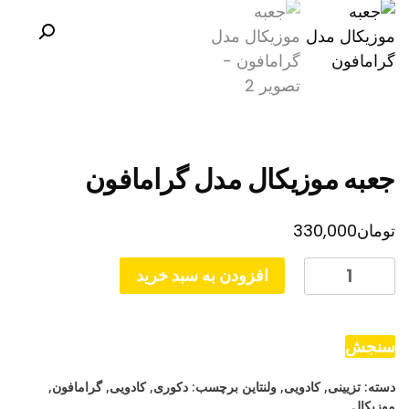
جعبه موزیکال مدل گرامافون
تومان
330,000
جعبه
افزودن به سبد خرید
موزیکال
مدل
گرامافون
سنجش
عدد
دسته:
تزیینی
,
کادویی
,
ولنتاین
برچسب:
دکوری
,
کادویی
,
گرامافون
,
موزیکال