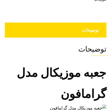
توضیحات
توضیحات
جعبه موزیکال مدل
گرامافون