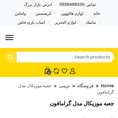
تماس :09394916235
ادرس :بازار بزرگ
خانه
لوازم هالووین
کریسمس
ولنتاین
ماسک
لوازم التحریر
اساب بازی خاص
خرید محصولات خاص فیجت اسباب بازی تراول ماگ نایکر
نایکر توی فروش عمده لوازم هالووین
توی فروش عمده لوازم هالووین ولن تاین کادویی
ولن تاین کادویی کریسمس اکسسوری
کریسمس اکسسوری ماسک در واردات مستقیم
ماسک
0
Home
فروشگاه
تزیینی
جعبه موزیکال مدل
گرامافون
جعبه موزیکال مدل گرامافون