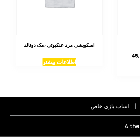
اسکویشی مرد عنکبوتی ،مک دونالد
قیمت
45
اطلاعات بیشتر
فعلی
55
تومان45,000
است.
اساب بازی خاص
A th