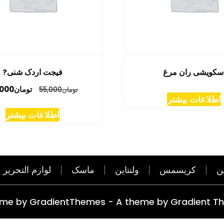
سکویشی ران مرغ
فیجت اردک شنی?
قیمت
تومان
,000
تومان
55,000
اطلاعات بیشتر
اصلی
تومان,000
اطلاعات بیشتر
بود.
ن
کریسمس
ولنتاین
ماسک
لوازم التحریر
eme by GradientThemes - A theme by Gradient T