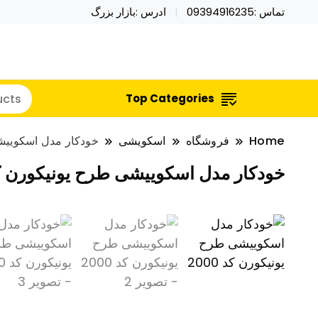
تماس :09394916235
ادرس :بازار بزرگ
خرید محصولات خاص فیجت اسباب بازی تراول ماگ نای
نایکر توی فروش عمده لوازم هالووی
Top Categories
Home
فروشگاه
اسکویشی
خودکار مدل اسکوییشی 
خودکار مدل اسکوییشی طرح یونیکورن کد 00