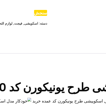
اسکوییشی
طرح
سنجش
یونیکورن
دسته:
اسکویشی
,
فیجت
,
لوازم الت
کد
2000
عدد
طرح یونیکورن کد 2000