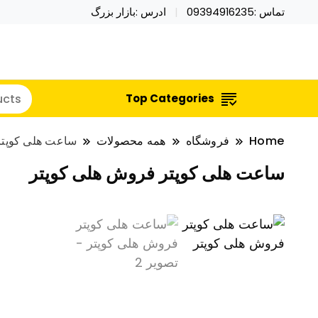
تماس :09394916235
ادرس :بازار بزرگ
خرید محصولات خاص فیجت اسباب بازی تراول ماگ نای
نایکر توی فروش عمده لوازم هالووی
Top Categories
Home
فروشگاه
همه محصولات
ساعت هلی کوپتر
ساعت هلی کوپتر فروش هلی کوپتر