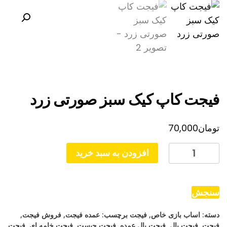
فیجت کاپ کیک سبز صورتی زرد
تومان
70,000
فیجت
افزودن به سبد خرید
کاپ
کیک
سبز
سنجش
صورتی
دسته:
اساب بازی خاص
,
فیجت
برچسب:
عمده فیجت
,
فروش فیجت
,
زرد
فیجت
,
فیجت بال
,
فیجت بال عمده
,
فیجت چیست
,
فیجت خامه ای
,
فیجت