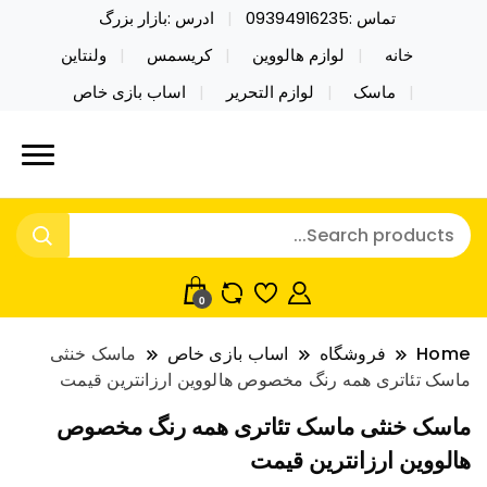
تماس :09394916235
ادرس :بازار بزرگ
خانه
لوازم هالووین
کریسمس
ولنتاین
ماسک
لوازم التحریر
اساب بازی خاص
خرید محصولات خاص فیجت اسباب بازی تراول ماگ نایکر
نایکر توی فروش عمده لوازم هالووین
توی فروش عمده لوازم هالووین ولن تاین کادویی
ولن تاین کادویی کریسمس اکسسوری
کریسمس اکسسوری ماسک در واردات مستقیم
ماسک
0
Home
فروشگاه
اساب بازی خاص
ماسک خنثی
ماسک تئاتری همه رنگ مخصوص هالووین ارزانترین قیمت
ماسک خنثی ماسک تئاتری همه رنگ مخصوص
هالووین ارزانترین قیمت