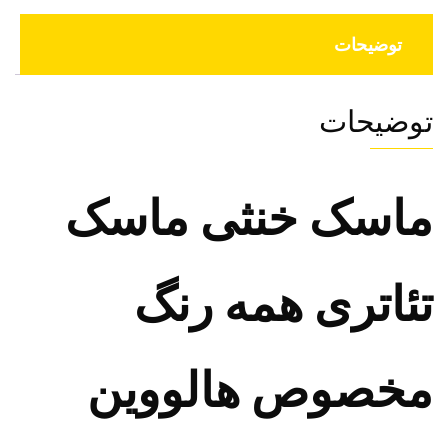
ارزانترین
قیمت
توضیحات
عدد
توضیحات
ماسک خنثی ماسک
تئاتری همه رنگ
مخصوص هالووین