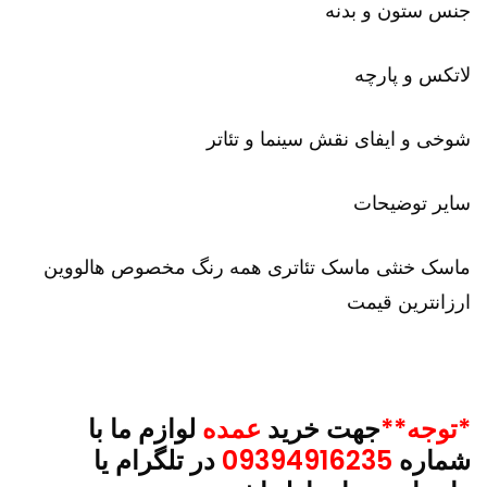
جنس ستون و بدنه
لاتکس و پارچه
شوخی و ایفای نقش سینما و تئاتر
سایر توضیحات
ماسک خنثی ماسک تئاتری همه رنگ مخصوص هالووین
ارزانترین قیمت
*توجه**
جهت خرید
عمده
لوازم ما با
شماره
09394916235
در تلگرام یا