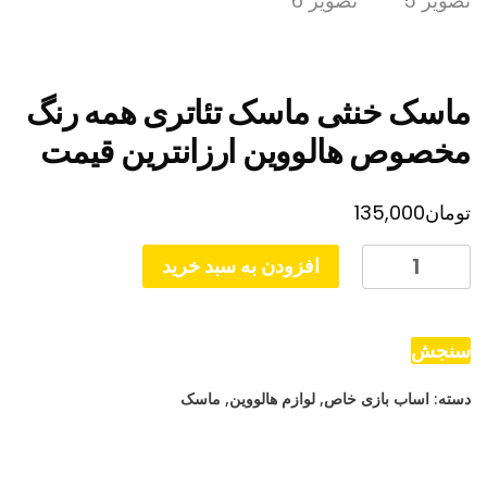
ماسک خنثی ماسک تئاتری همه رنگ
مخصوص هالووین ارزانترین قیمت
تومان
135,000
ماسک
افزودن به سبد خرید
خنثی
ماسک
تئاتری
سنجش
همه
دسته:
اساب بازی خاص
,
لوازم هالووین
,
ماسک
رنگ
مخصوص
هالووین