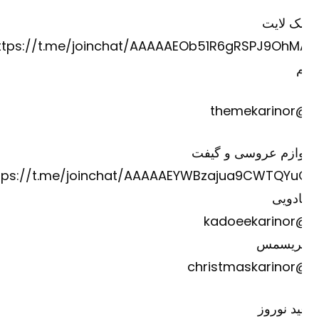
ک لایت
https://t.me/joinchat/AAAAAEOb51R6gRSPJ9OhM
@theme
وازم عروسی و گیفت
https://t.me/joinchat/AAAAAEYWBzajua9CWTQYu
دویی
@kadoee
ریسمس
@christm
د نوروز