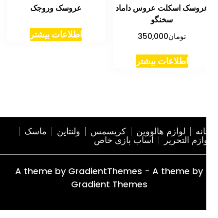
روسک اسکلت عروس داماد
عروسک وروجک
سخنگو
اطلاعات بیشتر
تومان
350,000
اطلاعات بیشتر
نه
لوازم هالووین
کریسمس
ولنتاین
ماسک
ازم التحریر
اساب بازی خاص
A theme by GradientThemes - A theme by
Gradient Themes