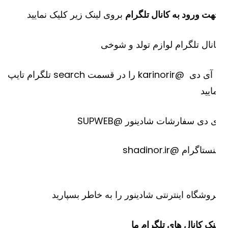
ت ورود به کانال تلگرام
بروی لینک زیر کلیک نمایید
نال تلگرام لوازم تولد و شوخی
یا آی دی @karinorir را در قسمت search تلگرام تایپ
ایید
 دی سفارشات شادینور @SUPWEB
ستاگرام @shadinor.ir
وشگاه اینترنتی
شادینور
را به خاطر بسپارید
نک کانال های تلگرام ما