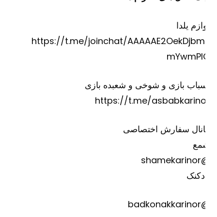
ازم یلدا
https://t.me/joinchat/AAAAAE2OekDjbm
mYwmPI
باب بازی و شوخی و شعبده بازی
https://t.me/asbabkarino
انال سفارش اختصاصی
مع
@shame
دکنک
@badkona