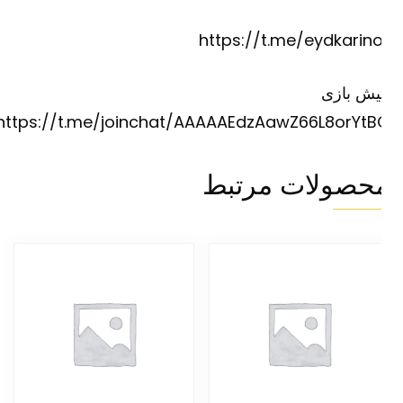
https://t.me/eydkarino
یش بازی
https://t.me/joinchat/AAAAAEdzAawZ66L8orYtB
حصولات مرتبط